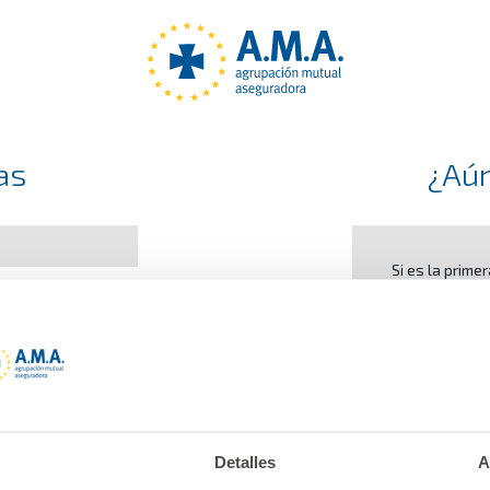
as
¿Aún
Si es la prime
Detalles
A