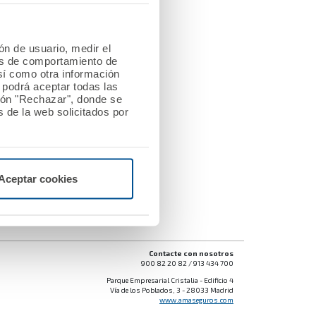
ión de usuario, medir el
les de comportamiento de
así como otra información
o podrá aceptar todas las
tón "Rechazar", donde se
 de la web solicitados por
Aceptar cookies
Contacte con nosotros
900 82 20 82 / 913 434 700
Parque Empresarial Cristalia - Edificio 4
Vía de los Poblados, 3 - 28033 Madrid
www.amaseguros.com