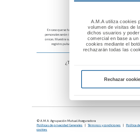
Recordar contraseña
A.M.A utiliza cookies p
volumen de visitas de l
En caso que se haya registrado en alguna plataforma de registro únic
dichos usuarios y poder 
personales serán incluidos en esta plataforma para permitir su acces
comercial en base a un p
únicas. Muestra su conformidad con la aceptación de los términos y co
cookies mediante el bot
registro pulsando el botón "Acceder". Más información en la
Polít
rechazarán todas las cook
¿Tiene problemas para realizar el reg
Le llamamos
Rechazar cooki
© A.M.A. Agrupación Mutual Aseguradora
Políticas de privacidad Generales
|
Términos y condiciones
|
Política d
cookies