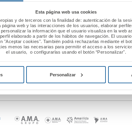
Esta página web usa cookies
ropias y de terceros con la finalidad de: autenticación de la ses
a página web y las interacciones de los usuarios, elaborar perfi
o de A.M.A., sus datos
personalizar la información que el usuario visualiza en la web 
o mediante credenciales
erfil elaborado a partir de los hábitos de navegación. El usuari
ndiciones y confirma su
ón "Aceptar cookies". También podrá rechazarlas mediante el bo
icas de privacidad.
ies menos las necesarias para permitir el acceso a los servicios
el usuario, o configurarlas usando el botón “Personalizar".
istro?
es
Personalizar
e